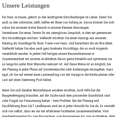
Unsere Leistungen
Ein Haus zu bauen, gehört zu den wichtigsten Entscheidungen im Leben. Damit Sie
auch zu den schönsten zählt, helfen wir Ihnen von Anfang an. Davon können Sie sich
schon bei unserem ersten Besuch in unseren Räumen überzeugen.
Vereinbaren Sie einen Termin für ein zwangloses Gespräch, in dem wir gemeinsam
Ihre Vorstellungen erörtern. Vielleicht möchten Sie einen Haustyp aus unserem
Katalog als Grundlage für Ihren Traum vom Haus. Und bereichern ihn um Ihre Ideen.
Vielleicht haben Sie aber auch ganz konkrete Vorschläge, die so noch nirgends
verwirklicht wurden. In jedem Fall fertigen unsere Bauzeichnerinnen in
Zusammenarbeit mit unseren Architekten davon gerne Entwürfe und optimieren sie
so lange bis jeder Ihrer Wünsche realisiert ist. Auf diese Weise ist es möglich, bei
der Planung in jeder Phase auf Sonderwünsche oder Änderungen einzugehen. Ganz
egal, ob Sie auf einmal einen Lastenaufzug von der Garage in die Küche planen oder
Lust auf einen Swimming Pool haben.
Wenn Sie sich darüber Musterhäuser ansehen möchten, noch Hilfe bei der
Baugenehmigung brauchen, auf der Suche nach dem passenden Grundstück sind
oder Fragen zur Finanzierung haben – kein Problem: Bei der Planung und
Durchführung Ihres S&T Landhauses sind wir in jeder Hinsicht für Sie da. Es versteht
sich von selbst, dass wir nur mit erfahrenen Fachleuten zusammenarbeiten: Vom
Handwerksmeister bis zum Bauzeichner, vom Bauingenieur bis zum Architekten. Weil